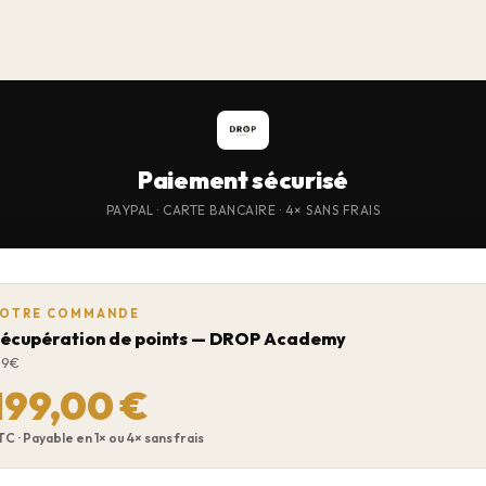
Paiement sécurisé
PAYPAL · CARTE BANCAIRE · 4× SANS FRAIS
OTRE COMMANDE
écupération de points — DROP Academy
99€
199,00 €
TC · Payable en 1× ou 4× sans frais