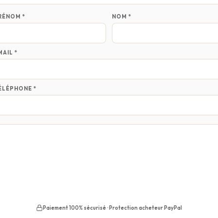
RÉNOM *
NOM *
MAIL *
ÉLÉPHONE *
Paiement 100% sécurisé · Protection acheteur PayPal