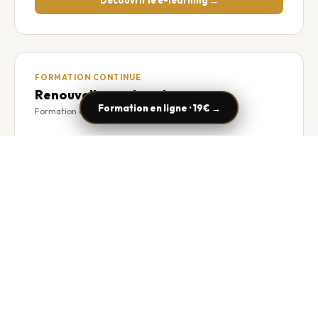
FORMATION CONTINUE
Renouvellement carte pro
Formation en ligne · 19€ →
Formation en présentiel
250€
Formation courte
Renouvellement carte TAXI
Prendre rendez-vous
Appel téléphonique
🚇 Accès & Transport