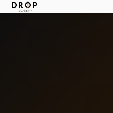
Accueil
Choisir DROP Academy
›
Formations
›
Nos centres
Tarifs
Blog
Devenir Partenaire
Prendre rendez-vous