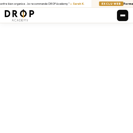
 bien organise. Je recommande DROP Academy.”
— Sarah K.
EXCLU WEB
Formation e