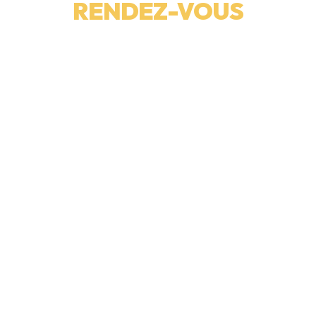
RENDEZ-VOUS
Remplissez le formulaire ci-dessous. Un conseiller vous
accueillera pour répondre à toutes vos questions.