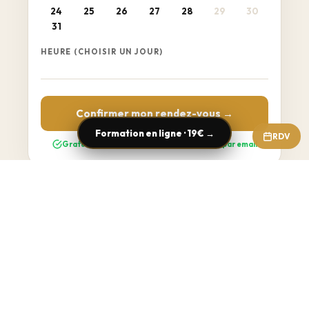
24
25
26
27
28
29
30
31
HEURE (CHOISIR UN JOUR)
Confirmer mon rendez-vous →
Formation en ligne · 19€ →
RDV
Gratuit · Sans engagement · Confirmation par email
1er réseau de formation TAXI / VTC / VMDTR de