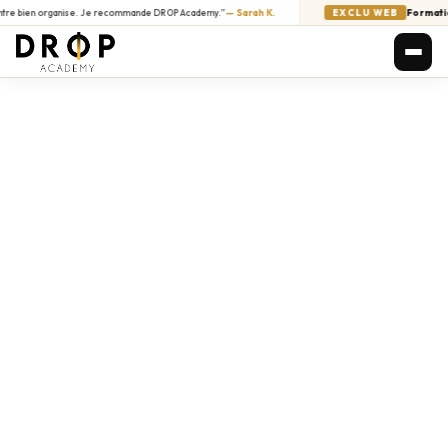
ien organise. Je recommande DROP Academy.”
— Sarah K.
EXCLU WEB
Formation en 