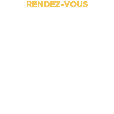
RENDEZ-VOUS
Remplissez le formulaire ci-dessous. Un conseiller vous
accueillera pour répondre à toutes vos questions.