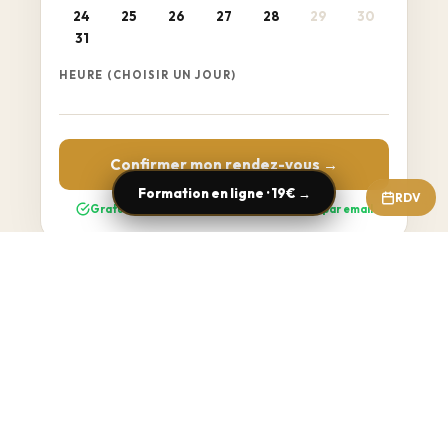
24
25
26
27
28
29
30
31
HEURE (CHOISIR UN JOUR)
Confirmer mon rendez-vous →
Formation en ligne · 19€ →
RDV
Gratuit · Sans engagement · Confirmation par email
1er réseau de formation TAXI / VTC / VMDTR de